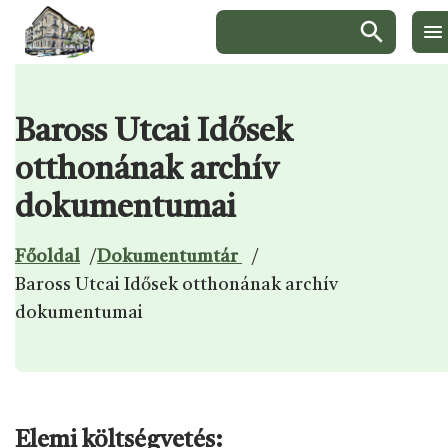
Keresés:
Baross Utcai Idősek
Ugrás a menüre
Ugrás a tartalomra
Ugrás a láblécre
otthonának archív
dokumentumai
Főoldal
/
Dokumentumtár
/
Baross Utcai Idősek otthonának archív
dokumentumai
Elemi költségvetés: