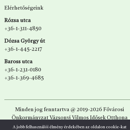
Elérhetőségeink
Rózsa utca
+36-1-311-4850
Dózsa György út
+36-1-445-2217
Baross utca
+36-1-231-0180
+36-1-369-4685
Minden jog fenntartva @ 2019-2026 Fővárosi
Önkormányzat Vázsonyi Vilmos Idősek Otthona
A jobb felhasználói élmény érdekében az oldalon cookie-kat
Webfejlesztő:
Nethon Studio