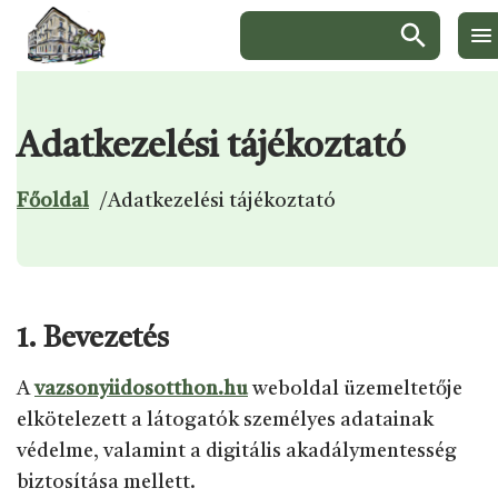
Keresés:
Adatkezelési tájékoztató
Ugrás a menüre
Ugrás a tartalomra
Ugrás a láblécre
Főoldal
/
Adatkezelési tájékoztató
1. Bevezetés
A
vazsonyiidosotthon.hu
weboldal üzemeltetője
elkötelezett a látogatók személyes adatainak
védelme, valamint a digitális akadálymentesség
biztosítása mellett.