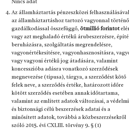
Nincs adat
Az államháztartás pénzeszközei felhasználásával
az államháztartáshoz tartozó vagyonnal történő
gazdálkodással összefüggő,
ötmillió forintot
elé
vagy azt meghaladó értékű árubeszerzésre, építé
beruházásra, szolgáltatás megrendelésre,
vagyonértékesítésre, vagyonhasznosításra, vagy
vagy vagyoni értékű jog átadására, valamint
koncesszióba adásra vonatkozó szerződések
megnevezése (típusa), tárgya, a szerződést kötő
felek neve, a szerződés értéke, határozott időre
kötött szerződés esetében annak időtartama,
valamint az említett adatok változásai, a védelmi
és biztonsági célú beszerzések adatai és a
minősített adatok, továbbá a közbeszerzésekről
szóló 2015. évi CXLIII. törvény 9. § (1)