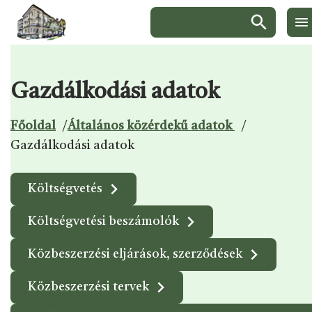
Keresés:
Gazdálkodási adatok
Ugrás a menüre
Ugrás a tartalomra
Ugrás a láblécre
Főoldal
/
Általános közérdekű adatok
/
Gazdálkodási adatok
Kapcsolódó
Költségvetés
aloldalak
Költségvetési beszámolók
Közbeszerzési eljárások, szerződések
Közbeszerzési tervek