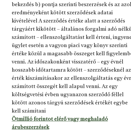
bekezdés b) pontja szerinti beszerzések és az azo
eredményeként kötött szerződések adatai
kivételével A szerződés értéke alatt a szerződés
tárgyáért kikötött – általános forgalmi adó nélk
számított – ellenszolgáltatást kell érteni, ingyen
ügylet esetén a vagyon piaci vagy könyv szerinti
értéke közül a magasabb összeget kell figyelemb
venni. Az időszakonként visszatérő – egy évnél
hosszabb időtartamra kötött – szerződéseknél az
érték kiszámításakor az ellenszolgáltatás egy év
számított összegét kell alapul venni. Az egy
költségvetési évben ugyanazon szerződő féllel
kötött azonos tárgyú szerződések értékét egybe
kell számítani
Ötmillió forintot elérő vagy meghaladó
árubeszerzések