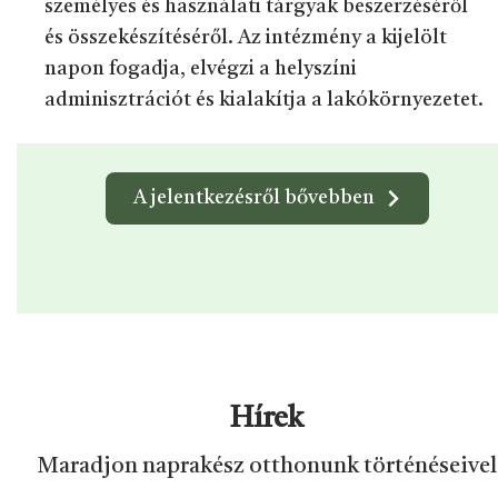
személyes és használati tárgyak beszerzéséről
és összekészítéséről. Az intézmény a kijelölt
napon fogadja, elvégzi a helyszíni
adminisztrációt és kialakítja a lakókörnyezetet.
A jelentkezésről bővebben
Hírek
Maradjon naprakész otthonunk történéseivel