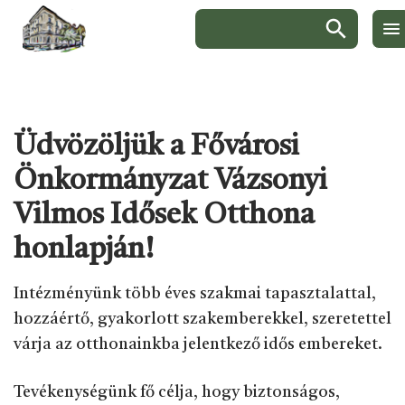
Keresés:
Ugrás a menüre
Ugrás a tartalomra
Ugrás a láblécre
Üdvözöljük a Fővárosi
Önkormányzat Vázsonyi
Vilmos Idősek Otthona
honlapján!
Intézményünk több éves szakmai tapasztalattal,
hozzáértő, gyakorlott szakemberekkel, szeretettel
várja az otthonainkba jelentkező idős embereket.
Tevékenységünk fő célja, hogy biztonságos,