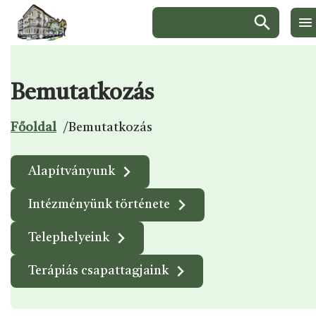
Keresés:
Bemutatkozás
Ugrás a menüre
Ugrás a tartalomra
Ugrás a láblécre
Főoldal
/
Bemutatkozás
Kapcsolódó
Alapítványunk
aloldalak
Intézményünk története
Telephelyeink
Terápiás csapattagjaink