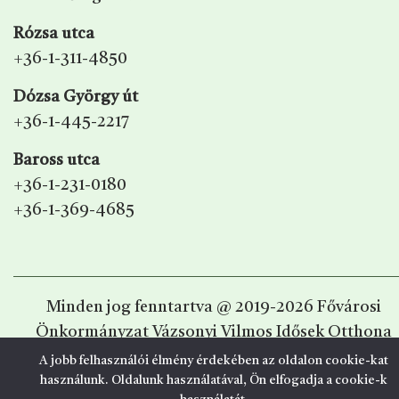
Rózsa utca
+36-1-311-4850
Dózsa György út
+36-1-445-2217
Baross utca
+36-1-231-0180
+36-1-369-4685
Minden jog fenntartva @ 2019-2026 Fővárosi
Önkormányzat Vázsonyi Vilmos Idősek Otthona
A jobb felhasználói élmény érdekében az oldalon cookie-kat
Webfejlesztő:
Nethon Studio
használunk. Oldalunk használatával, Ön elfogadja a cookie-k