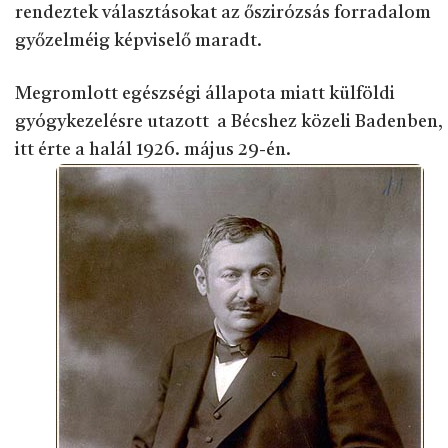
rendeztek választásokat az őszirózsás forradalom
győzelméig képviselő maradt.
Megromlott egészségi állapota miatt külföldi
gyógykezelésre utazott a Bécshez közeli Badenben,
itt érte a halál 1926. május 29-én.