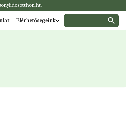
onyiidosotthon.hu
Keresés:
nlat
Elérhetőségeink