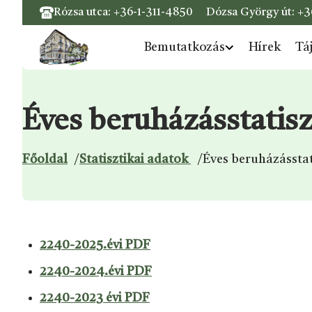
Rózsa utca:
+36-1-311-4850
Dózsa György út:
+3
Bemutatkozás
Hírek
Tá
Ugrás a menüre
Ugrás a tartalomra
Ugrás a láblécre
Éves beruházásstatisz
Főoldal
/
Statisztikai adatok
/
Éves beruházásstati
2240-2025.évi PDF
2240-2024.évi PDF
2240-2023 évi PDF