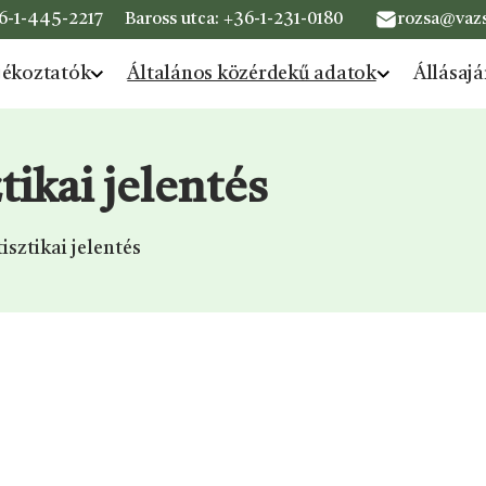
6-1-445-2217
Baross utca:
+36-1-231-0180
rozsa@vazs
jékoztatók
Általános közérdekű adatok
Állásajá
tikai jelentés
sztikai jelentés