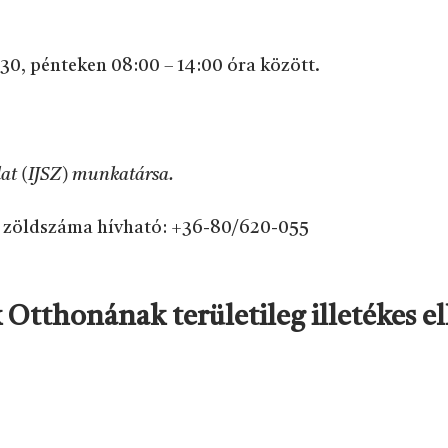
:30, pénteken 08:00 – 14:00 óra között.
álat (IJSZ) munkatársa.
JSZ zöldszáma hívható: +36-80/620-055
tthonának területileg illetékes ellá