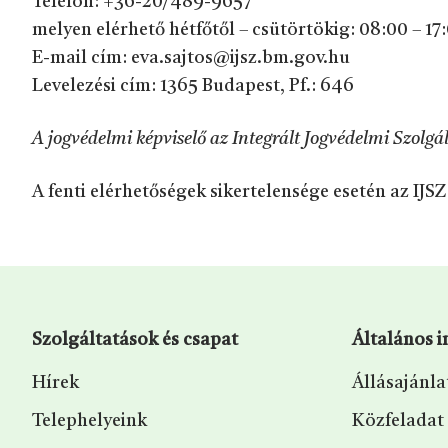
Telefon: +36-20/489-9657
melyen elérhető hétfőtől – csütörtökig: 08:00 – 17
E-mail cím: eva.sajtos@ijsz.bm.gov.hu
Levelezési cím: 1365 Budapest, Pf.: 646
A jogvédelmi képviselő az Integrált Jogvédelmi Szolg
A fenti elérhetőségek sikertelensége esetén az I
Szolgáltatások és csapat
Általános 
Hírek
Állásajánla
Telephelyeink
Közfeladat