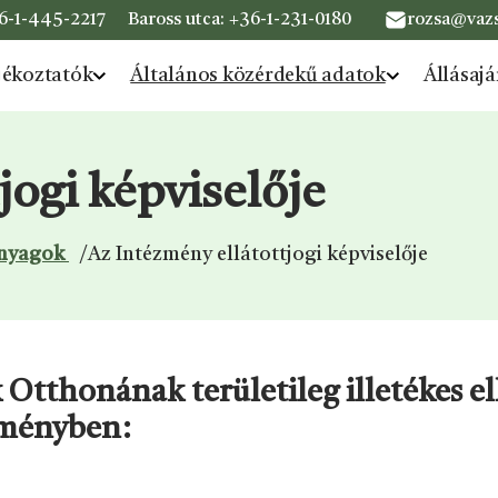
6-1-445-2217
Baross utca:
+36-1-231-0180
rozsa@vazs
jékoztatók
Általános közérdekű adatok
Állásajá
jogi képviselője
anyagok
/
Az Intézmény ellátottjogi képviselője
tthonának területileg illetékes ell
ézményben: