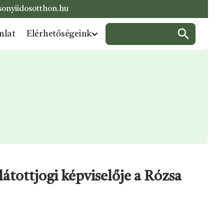
onyiidosotthon.hu
Keresés:
nlat
Elérhetőségeink
átottjogi képviselője a Rózsa