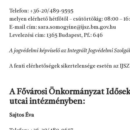
Telefon: +36-20/489-9595
melyen elérhető hétfőtől – csütörtökig: 08:00 – 16
E-mail cím: sara.somogyine@ijsz.bm.gov.hu
Levelezési cím: 1365 Budapest, Pf.: 646
A jogvédelmi képviselő az Integrált Jogvédelmi Szolg
A fenti elérhetőségek sikertelensége esetén az I
A Fővárosi Önkormányzat Idősek O
utcai intézményben:
Sajtos Éva