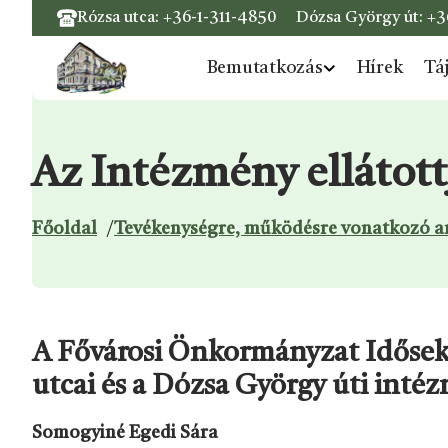
Rózsa utca:
+36-1-311-4850
Dózsa György út:
+3
Bemutatkozás
Hírek
Tá
Ugrás a menüre
Ugrás a tartalomra
Ugrás a láblécre
Az Intézmény ellátott
Főoldal
/
Tevékenységre, működésre vonatkozó 
A Fővárosi Önkormányzat Idősek O
utcai és a Dózsa György úti int
Somogyiné Egedi Sára