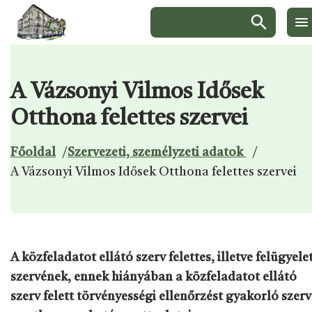
Keresés:
A Vázsonyi Vilmos Idősek
Ugrás a menüre
Ugrás a tartalomra
Ugrás a láblécre
Otthona felettes szervei
Főoldal
/
Szervezeti, személyzeti adatok
/
A Vázsonyi Vilmos Idősek Otthona felettes szervei
A közfeladatot ellátó szerv felettes, illetve felügyelet
szervének, ennek hiányában a közfeladatot ellátó
szerv felett törvényességi ellenőrzést gyakorló szerv 