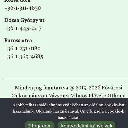
Rózsa utca
+36-1-311-4850
Dózsa György út
+36-1-445-2217
Baross utca
+36-1-231-0180
+36-1-369-4685
Minden jog fenntartva @ 2019-2026 Fővárosi
Önkormányzat Vázsonyi Vilmos Idősek Otthona
A jobb felhasználói élmény érdekében az oldalon cookie-kat
Webfejlesztő:
Nethon Studio
használunk. Oldalunk használatával, Ön elfogadja a cookie-k
használatát.
Elfogadom
Adatvédelmi irányelvek