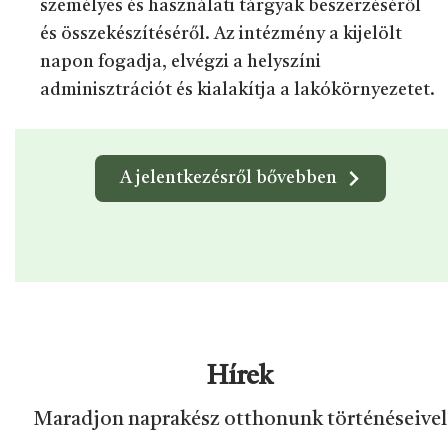
személyes és használati tárgyak beszerzéséről
és összekészítéséről. Az intézmény a kijelölt
napon fogadja, elvégzi a helyszíni
adminisztrációt és kialakítja a lakókörnyezetet.
A jelentkezésről bővebben
Hírek
Maradjon naprakész otthonunk történéseivel