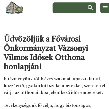
Keresés:
Ugrás a menüre
Ugrás a tartalomra
Ugrás a láblécre
Üdvözöljük a Fővárosi
Önkormányzat Vázsonyi
Vilmos Idősek Otthona
honlapján!
Intézményünk több éves szakmai tapasztalattal,
hozzáértő, gyakorlott szakemberekkel, szeretettel
várja az otthonainkba jelentkező idős embereket.
Tevékenységünk fő célja, hogy biztonságos,