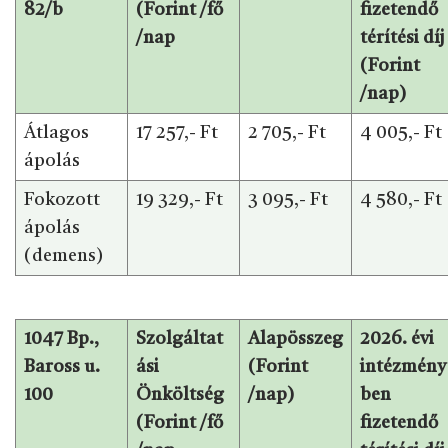
82/b
(Forint /fő
fizetendő
/nap
térítési díj
(Forint
/nap)
Átlagos
17 257,- Ft
2 705,- Ft
4 005,- Ft
ápolás
Fokozott
19 329,- Ft
3 095,- Ft
4 580,- Ft
ápolás
(demens)
1047 Bp.,
Szolgáltat
Alapösszeg
2026. évi
Baross u.
ási
(Forint
intézmény
100
Önköltség
/nap)
ben
(Forint /fő
fizetendő