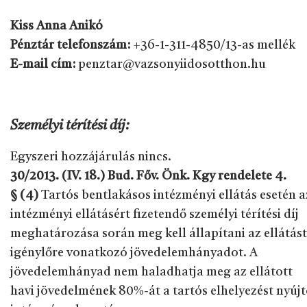
Kiss Anna Anikó
Pénztár telefonszám:
+36-1-311-4850/13-as mellék
E-mail cím:
penztar@vazsonyiidosotthon.hu
Személyi térítési díj:
Egyszeri hozzájárulás nincs.
30/2013. (IV. 18.) Bud. Főv. Önk. Kgy rendelete 4.
§ (4)
Tartós bentlakásos intézményi ellátás esetén a
intézményi ellátásért fizetendő személyi térítési díj
meghatározása során meg kell állapítani az ellátást
igénylőre vonatkozó jövedelemhányadot. A
jövedelemhányad nem haladhatja meg az ellátott
havi jövedelmének 80%-át a tartós elhelyezést nyúj