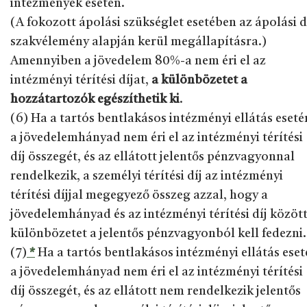
intézmények esetén.
(A fokozott ápolási szükséglet esetében az ápolási d
szakvélemény alapján kerül megállapításra.)
Amennyiben a jövedelem 80%-a nem éri el az
intézményi térítési díjat,
a különbözetet a
hozzátartozók egészíthetik ki
.
(6) Ha a tartós bentlakásos intézményi ellátás eseté
a jövedelemhányad nem éri el az intézményi térítési
díj összegét, és az ellátott jelentős pénzvagyonnal
rendelkezik, a személyi térítési díj az intézményi
térítési díjjal megegyező összeg azzal, hogy a
jövedelemhányad és az intézményi térítési díj között
különbözetet a jelentős pénzvagyonból kell fedezni.
(7)
*
Ha a tartós bentlakásos intézményi ellátás ese
a jövedelemhányad nem éri el az intézményi térítési
díj összegét, és az ellátott nem rendelkezik jelentős