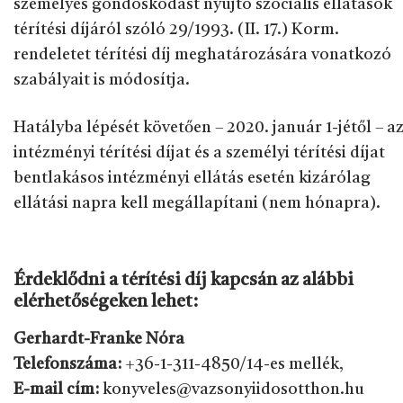
személyes gondoskodást nyújtó szociális ellátások
térítési díjáról szóló 29/1993. (II. 17.) Korm.
rendeletet térítési díj meghatározására vonatkozó
szabályait is módosítja.
Hatályba lépését követően – 2020. január 1-jétől – a
intézményi térítési díjat és a személyi térítési díjat
bentlakásos intézményi ellátás esetén kizárólag
ellátási napra kell megállapítani (nem hónapra).
Érdeklődni a térítési díj kapcsán az alábbi
elérhetőségeken lehet:
Gerhardt-Franke Nóra
Telefonszáma:
+36-1-311-4850/14-es mellék,
E-mail cím:
konyveles@vazsonyiidosotthon.hu