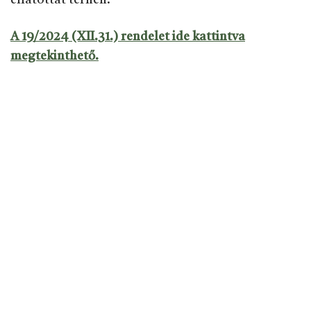
ellátottat terheli.
A
19/2024 (XII.31.) rendelet
ide kattintva
megtekinthető.