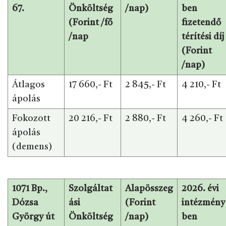
67.
Önköltség
/nap)
ben
(Forint /fő
fizetendő
/nap
térítési díj
(Forint
/nap)
Átlagos
17 660,- Ft
2 845,- Ft
4 210,- Ft
ápolás
Fokozott
20 216,- Ft
2 880,- Ft
4 260,- Ft
ápolás
(demens)
1071 Bp.,
Szolgáltat
Alapösszeg
2026. évi
Dózsa
ási
(Forint
intézmény
György út
Önköltség
/nap)
ben