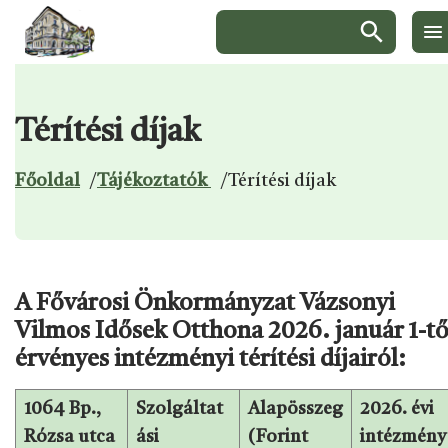
Keresés:
Térítési díjak
Ugrás a menüre
Ugrás a tartalomra
Ugrás a láblécre
Főoldal
/
Tájékoztatók
/
Térítési díjak
A Fővárosi Önkormányzat Vázsonyi
Vilmos Idősek Otthona 2026. január 1-tő
érvényes intézményi térítési díjairól:
1064 Bp.,
Szolgáltat
Alapösszeg
2026. évi
Rózsa utca
ási
(Forint
intézmény