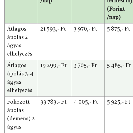
/nap
térítési díj
(Forint
/nap)
Átlagos
21 593,- Ft
3 970,- Ft
5 875,- Ft
ápolás 2
ágyas
elhelyezés
Átlagos
19 299,- Ft
3 705,- Ft
5 485,- Ft
ápolás 3-4
ágyas
elhelyezés
Fokozott
33 783,- Ft
4 005,- Ft
5 925,- Ft
ápolás
(demens) 2
ágyas