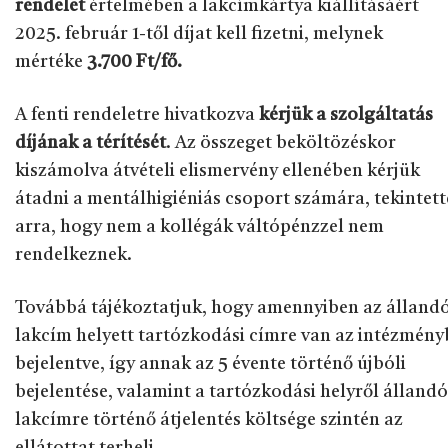
rendelet
értelmében a lakcímkártya kiállításáért
2025. február 1-től díjat kell fizetni, melynek
mértéke
3.700 Ft/fő.
A fenti rendeletre hivatkozva
kérjük a szolgáltatás
díjának a térítését
. Az összeget beköltözéskor
kiszámolva átvételi elismervény ellenében kérjük
átadni a mentálhigiéniás csoport számára, tekintett
arra, hogy nem a kollégák váltópénzzel nem
rendelkeznek.
Továbbá tájékoztatjuk, hogy amennyiben az álland
lakcím helyett tartózkodási címre van az intézmény
bejelentve, így annak az 5 évente történő újbóli
bejelentése, valamint a tartózkodási helyről állandó
lakcímre történő átjelentés költsége szintén az