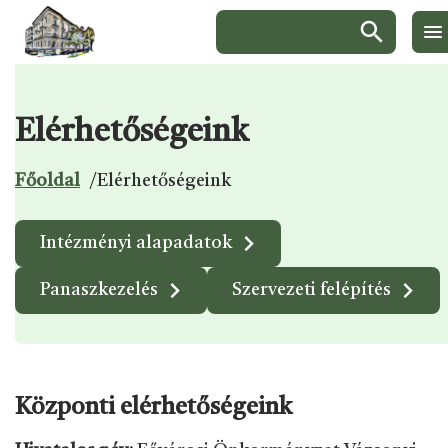
Keresés:
Elérhetőségeink
Ugrás a menüre
Ugrás a tartalomra
Ugrás a láblécre
Főoldal
/
Elérhetőségeink
Kapcsolódó
Intézményi alapadatok
aloldalak
Panaszkezelés
Szervezeti felépítés
Központi elérhetőségeink